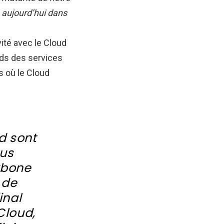
e aujourd’hui dans
ité avec le Cloud
ids des services
 où le Cloud
ud sont
ous
kbone
 de
inal
Cloud,