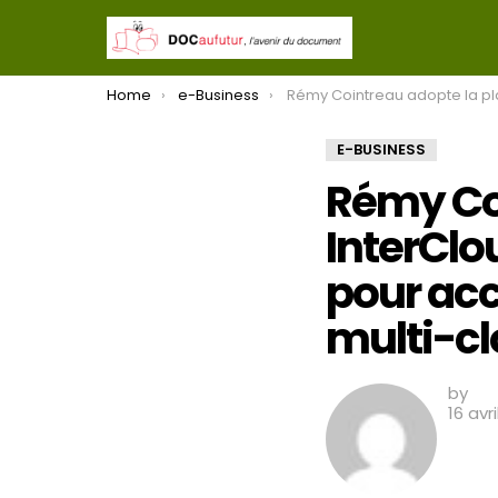
You are here:
Home
e-Business
Rémy Cointreau adopte la plateforme InterCloud comme backbone mondial pour accélérer et fiabiliser se
E-BUSINESS
Rémy Co
InterCl
pour acc
multi-c
by
16 avr