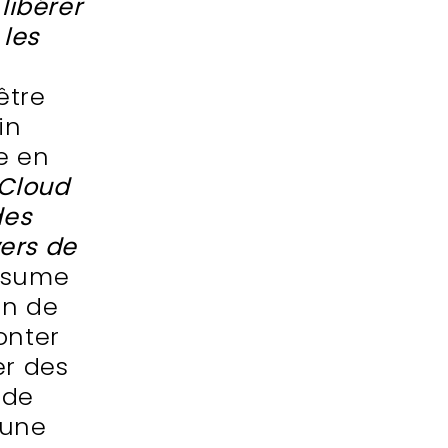
libérer
 les
être
in
e en
 Cloud
des
ers de
ésume
on de
onter
er des
 de
 une