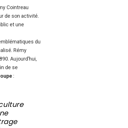
émy Cointreau
r de son activité.
blic et une
s emblématiques du
onalisé. Rémy
90. Aujourd’hui,
in de se
roupe
:
culture
une
trage