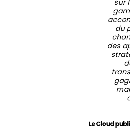
sur 
gamm
accom
du 
chan
des a
strat
d
trans
gagn
mar
Le Cloud publ