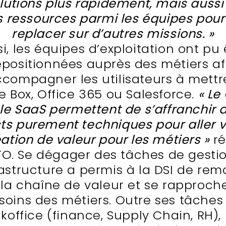
lutions plus rapidement, mais aussi 
 ressources parmi les équipes pour
replacer sur d’autres missions. »
si, les équipes d’exploitation ont pu 
epositionnées auprès des métiers af
ccompagner les utilisateurs à mettr
 Box, Office 365 ou Salesforce.
« Le
 le SaaS permettent de s’affranchir 
ts purement techniques pour aller v
éation de valeur pour les métiers »
r
TO. Se dégager des tâches de gesti
frastructure a permis à la DSI de rem
la chaîne de valeur et se rapproch
soins des métiers. Outre ses tâches
koffice (finance, Supply Chain, RH),