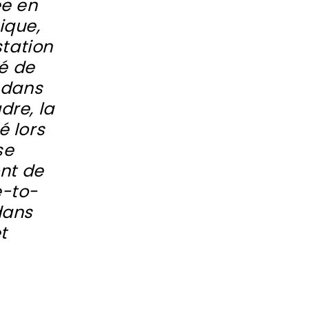
ée en
ique,
tation
é de
 dans
re, la
é lors
se
ont de
e-to-
dans
t