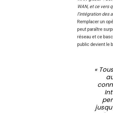
WAN, et ce vers qu
l’intégration des 
Remplacer un opér
peut paraître sur
réseau et ce bas
public devient le 
« Tous
au
conn
In
per
jusqu