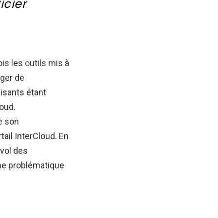
icier
is les outils mis à
éger de
aisants étant
loud.
de son
ail InterCloud. En
vol des
une problématique