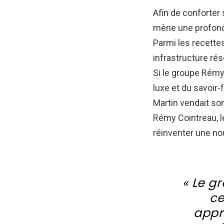
Afin de conforter
mène une profonde
Parmi les recettes
infrastructure ré
Si le groupe Rémy
luxe et du savoir-
Martin vendait so
Rémy Cointreau, l
réinventer une no
« Le g
ce
appr