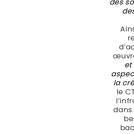
des so
des
Ain
r
d’a
œuvre
et
aspec
la cr
le C
l’in
dans 
be
bac