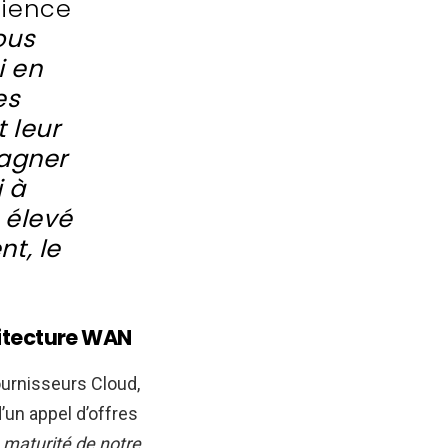
rience
ous
i en
es
 leur
pagner
i à
 élevé
t, le
itecture WAN
ournisseurs Cloud,
’un appel d’offres
e maturité de notre