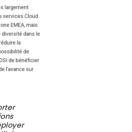
rès largement
es services Cloud
 zone EMEA, mais
 diversité dans le
éduire la
ossibilité de
 DSI de bénéficier
de l’avance sur
orter
ions
éployer