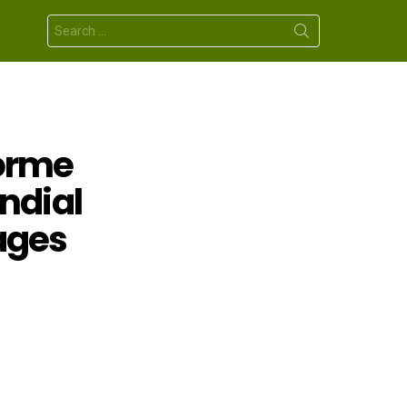
Search
for:
forme
ndial
sages