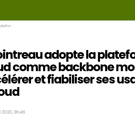
s usages multi-cloud
intreau adopte la plate
oud comme backbone mo
élérer et fiabiliser ses u
loud
il 2020, 8h46