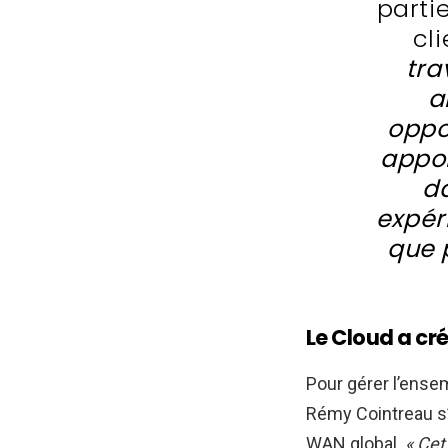
parti
cl
tra
a
oppo
appor
da
expér
que 
Le Cloud a c
Pour gérer l’ense
Rémy Cointreau s’e
WAN global.
« Cet