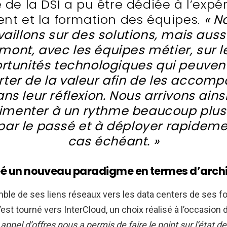
e de la DSI a pu être dédiée à l’expé
ient et la formation des équipes.
« N
vaillons sur des solutions, mais auss
mont, avec les équipes métier, sur l
rtunités technologiques qui peuvent
ter de la valeur afin de les accom
ns leur réflexion. Nous arrivons ains
imenter à un rythme beaucoup plus
par le passé et à déployer rapidemen
cas échéant. »
réé un nouveau paradigme en termes d’arch
mble de ses liens réseaux vers les data centers de ses f
st tourné vers InterCloud, un choix réalisé à l’occasion d
 appel d’offres nous a permis de faire le point sur l’état d