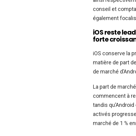
conseil et compta
également focalis
iOS reste lea
forte croissa
iOS conserve la p
matière de part de
de marché d’Andro
La part de marché
commencent à remp
tandis qu’Android
activés progresse
marché de 1 % enre