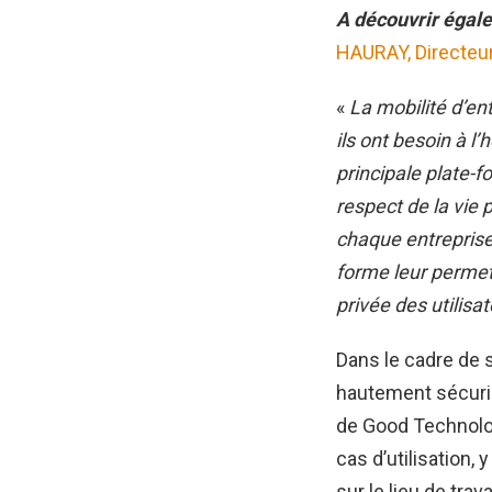
A découvrir égal
HAURAY, Directeu
«
La mobilité d’en
ils ont besoin à l
principale plate-
respect de la vie 
chaque entreprise
forme leur permet
privée des utilisa
Dans le cadre de 
hautement sécuris
de Good Technolog
cas d’utilisation
sur le lieu de tra