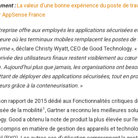
ement :
La valeur d'une bonne expérience du poste de trav
r AppSense France
treprise offre aux employés les applications sécurisées e
’heure où les terminaux mobiles remplacent les postes de 
forme
», déclare Christy Wyatt, CEO de Good Technology. «
privée des utilisateurs finaux restent visiblement au cœu
.
Aujourd’hui plus que jamais, les organisations ont besoi
tant de déployer des applications sécurisées, tout en pro
teurs grâce à la conteneurisation
.
»
son rapport de 2015 dédié aux Fonctionnalités critiques 
1
ée de la mobilité
, Gartner a reconnu les meilleures sol
y. Good a obtenu la note de produit la plus élevée sur l
, y compris en matière de gestion des appareils et techno
vail (BYO). Les autres cas d’utilisation comprennent la ges