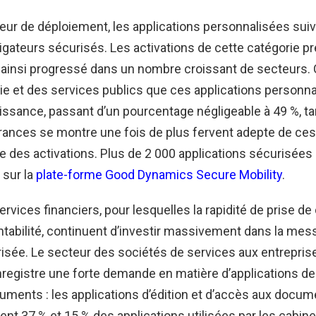
eur de déploiement, les applications personnalisées suiv
igateurs sécurisés. Les activations de cette catégorie p
t ainsi progressé dans un nombre croissant de secteurs. 
gie et des services publics que ces applications personn
oissance, passant d’un pourcentage négligeable à 49 %, ta
ances se montre une fois de plus fervent adepte de ces
e des activations. Plus de 2 000 applications sécurisées
 sur la
plate-forme Good Dynamics Secure Mobility
.
rvices financiers, pour lesquelles la rapidité de prise de
entabilité, continuent d’investir massivement dans la mes
isée. Le secteur des sociétés de services aux entrepris
registre une forte demande en matière d’applications de
ments : les applications d’édition et d’accès aux docu
nt 37 % et 15 % des applications utilisées par les cabine