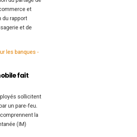
u commerce et
n du rapport
ssagerie et de
our les banques -
obile fait
ployés sollicitent
ar un pare-feu.
x comprennent la
ntanée (IM)