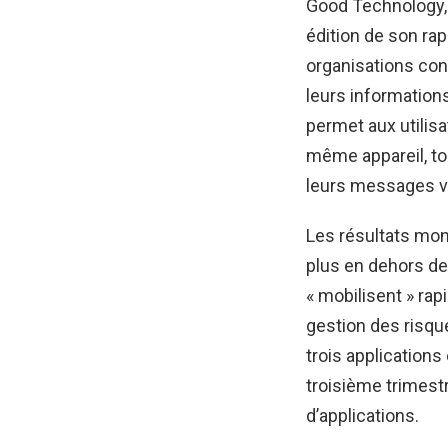
Good Technology, 
édition de son rap
organisations cont
leurs information
permet aux utilisa
même appareil, to
leurs messages voc
Les résultats mon
plus en dehors de
« mobilisent » rap
gestion des risqu
trois application
troisième trimest
d’applications.