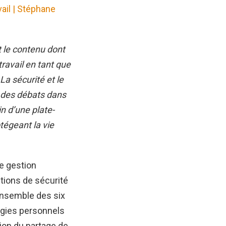
ail | Stéphane
t le contenu dont
travail en tant que
La sécurité et le
r des débats dans
n d’une plate-
tégeant la vie
de gestion
utions de sécurité
’ensemble des six
logies personnels
tion du partage de