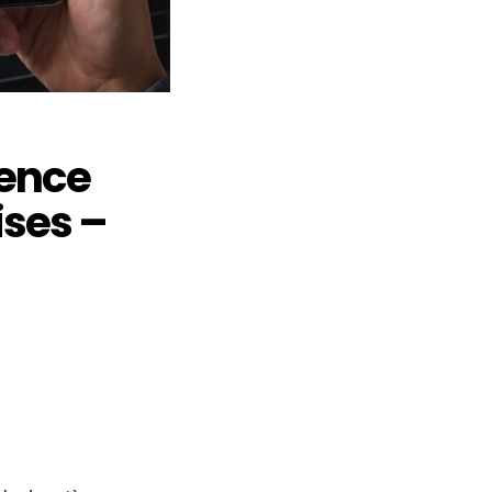
ience
ises –