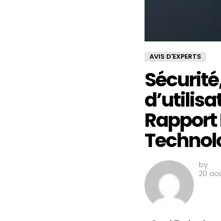
AVIS D'EXPERTS
Sécurité
d’utilisa
Rapport 
Technol
by
20 ao