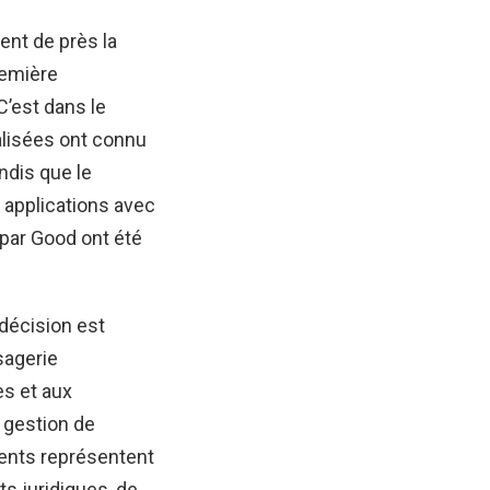
ent de près la
remière
C’est dans le
alisées ont connu
ndis que le
 applications avec
 par Good ont été
 décision est
sagerie
es et aux
 gestion de
ments représentent
ts juridiques, de